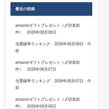
最近の投稿
amazonギフトプレゼント（〆切直前
件） 2026年08月08日
当選確率ランキング 2026年08月08日 午
前
amazonギフトプレゼント（〆切直前
件） 2026年08月07日
当選確率ランキング 2026年08月07日 午
前
amazonギフトプレゼント（〆切直前
件） 2026年08月06日