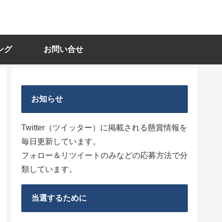
ング
お問い合せ
お知らせ
Twitter（ツイッター）に掲載される懸賞情報を
毎日更新しています。
フォロー＆リツイートのみなどの応募方法で分
類しています。
当選するために