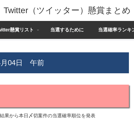
Twitter（ツイッター）懸賞まとめ
witter懸賞リスト
当選するために
当選確率ランキ
4月04日 午前
結果から本日〆切案件の当選確率順位を発表