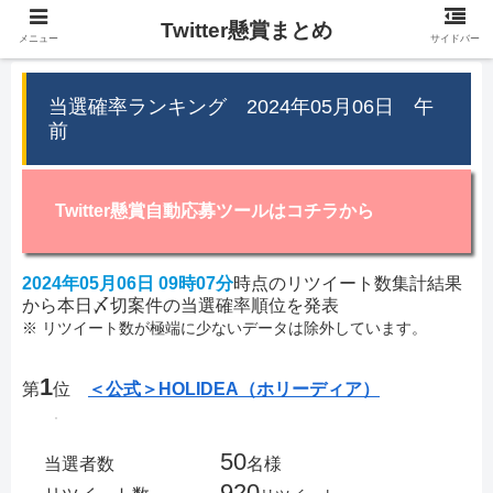
Twitter懸賞まとめ
メニュー
サイドバー
当選確率ランキング 2024年05月06日 午
前
Twitter懸賞自動応募ツールはコチラから
2024年05月06日 09時07分
時点のリツイート数集計結果
から本日〆切案件の当選確率順位を発表
※ リツイート数が極端に少ないデータは除外しています。
1
第
位
＜公式＞HOLIDEA（ホリーディア）
50
当選者数
名様
920