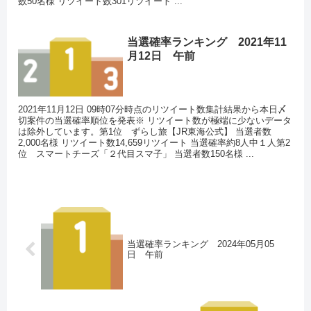
数50名様 リツイート数301リツイート ...
当選確率ランキング 2021年11
月12日 午前
2021年11月12日 09時07分時点のリツイート数集計結果から本日〆
切案件の当選確率順位を発表※ リツイート数が極端に少ないデータ
は除外しています。第1位 ずらし旅【JR東海公式】 当選者数
2,000名様 リツイート数14,659リツイート 当選確率約8人中１人第2
位 スマートチーズ「２代目スマ子」 当選者数150名様 ...
当選確率ランキング 2024年05月05
日 午前