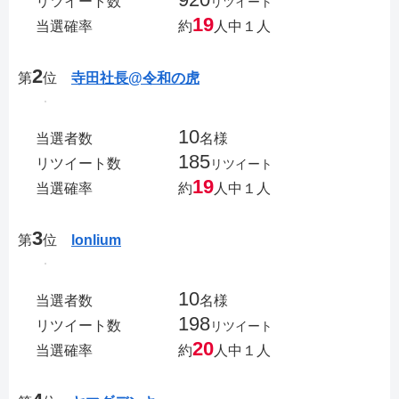
リツイート数
リツイート
19
当選確率
約
人中１人
2
第
位
寺田社長@令和の虎
10
当選者数
名様
185
リツイート数
リツイート
19
当選確率
約
人中１人
3
第
位
lonlium
10
当選者数
名様
198
リツイート数
リツイート
20
当選確率
約
人中１人