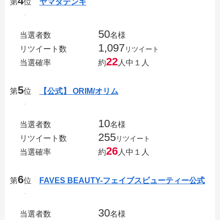
4
第
位
ヤマダデンキ
50
当選者数
名様
1,097
リツイート数
リツイート
22
当選確率
約
人中１人
5
第
位
【公式】 ORIM/オリム
10
当選者数
名様
255
リツイート数
リツイート
26
当選確率
約
人中１人
6
第
位
FAVES BEAUTY-フェイブスビューティー公式
30
当選者数
名様