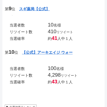
9
第
位
スギ薬局【公式】
10
当選者数
名様
410
リツイート数
リツイート
41
当選確率
約
人中１人
10
第
位
【公式】アーキエイジ ウォー
100
当選者数
名様
4,298
リツイート数
リツイート
43
当選確率
約
人中１人