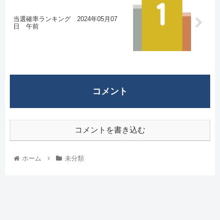
当選確率ランキング 2024年05月07
日 午前
コメント
コメントを書き込む
ホーム
未分類