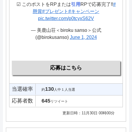
☑ このポストをRPまたは
引用
RPで応募完了‼
#
懸賞
#プレゼント
#キャンペーン
pic.twitter.com/p0tcyxS62V
— 美鹿山荘＜biroku sanso＞公式
(@birokusanso)
June 1, 2024
応募はこちら
当選確率
130
約
人中１人当選
応募者数
645
リツイート
更新日時：11月30日 00時00分