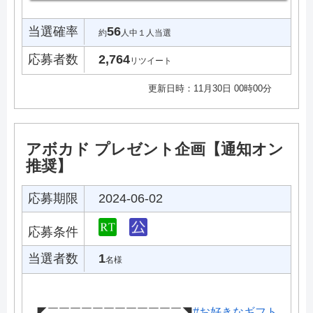
当選確率
56
約
人中１人当選
応募者数
2,764
リツイート
更新日時：11月30日 00時00分
アボカド プレゼント企画【通知オン
推奨】
応募期限
2024-06-02
応募条件
当選者数
1
名様
◤￣￣￣￣￣￣￣￣￣￣￣￣◥
#お好きなギフト