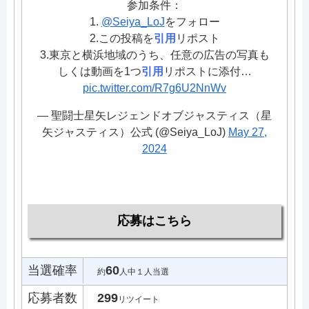
参加条件：
1.
@Seiya_LoJ
をフォロー
2.この投稿を
引用
リポスト
3.東京と横浜地域のうち、任意の広告の写真も
しくは動画を1つ
引用
リポストに添付…
pic.twitter.com/R7g6U2NnWv
— 聖闘士星矢レジェンドオブジャスティス（星
矢ジャスティス）公式 (@Seiya_LoJ)
May 27,
2024
応募はこちら
当選確率
60
約
人中１人当選
応募者数
299
リツイート