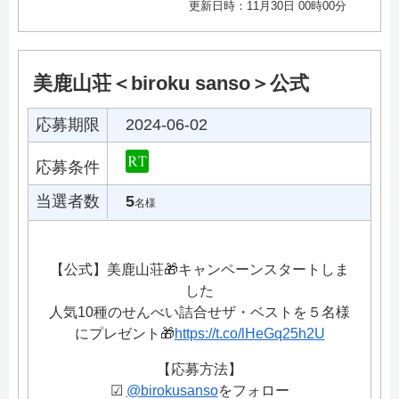
更新日時：11月30日 00時00分
美鹿山荘＜biroku sanso＞公式
応募期限
2024-06-02
応募条件
当選者数
5
名様
【公式】美鹿山荘🎁キャンペーンスタートしま
した
人気10種のせんべい詰合せザ・ベストを５名様
にプレゼント🎁
https://t.co/lHeGq25h2U
【応募方法】
☑
@birokusanso
をフォロー