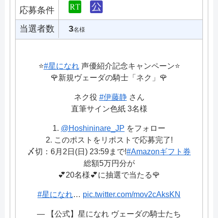
応募条件
当選者数
3
名様
⭐️
#星になれ
声優紹介記念キャンペーン⭐
🌹新規ヴェーダの騎士「ネク」🌹
ネク役
#伊藤静
さん
直筆サイン色紙 3名様
1.
@Hoshininare_JP
をフォロー
2. このポストをリポストで応募完了!
〆切：6月2日(日) 23:59まで!
#Amazonギフト券
総額5万円分が
💕20名様💕に抽選で当たる🌹
#星になれ
…
pic.twitter.com/mov2cAksKN
— 【公式】星になれ ヴェーダの騎士たち