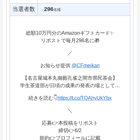
当選者数
296
名様
総額10万円分のAmazonギフトカード✨
リポストで毎月296名に🎁
／
お知らせ提供
@CFmeikan
【名古屋城本丸御殿孔雀之間市県民茶会】
学生茶道部が日頃の成果の発表の場として…
続きを読む👇️
https://t.co/TQAhyUkYbx
＼
応募👉本投稿をリポスト
締切👉6/2
規約👉プロフィールに記載