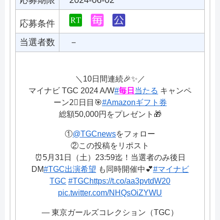
応募期限
2024-06-02
応募条件
当選者数
－
＼10日間連続🎉✨／
マイナビ TGC 2024 A/W
#
毎日
当たる
キャンペ
ーン2⃣日目🎯
#Amazonギフト券
総額50,000円をプレゼント🎁
①
@TGCnews
をフォロー
②この投稿をリポスト
⏰5月31日（土）23:59迄！当選者のみ後日
DM
#TGC出演希望
も同時開催中💕
#マイナビ
TGC
#TGC
https://t.co/aa3pvtdW20
pic.twitter.com/NHQsOiZYWU
— 東京ガールズコレクション（TGC）