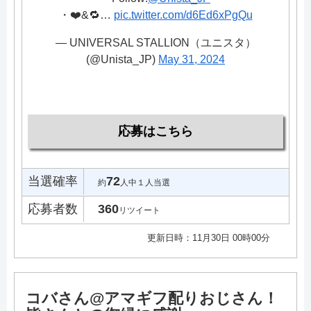
・❤️&🔁…
pic.twitter.com/d6Ed6xPgQu
— UNIVERSAL STALLION（ユニスタ）
(@Unista_JP)
May 31, 2024
応募はこちら
当選確率
72
約
人中１人当選
応募者数
360
リツイート
更新日時：11月30日 00時00分
コバさん@アマギフ配りおじさん！