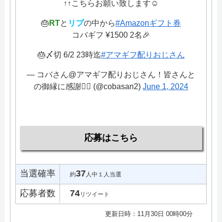
↑↑こちらお願い致します☺️
🎂
RT
と
リプ
の中から
#Amazonギフト券
コバギフ ¥1500 2名🎉
🎂〆切 6/2 23時迄
#アマギフ配りおじさん
— コバさん@アマギフ配りおじさん！皆さんと
の御縁に感謝🙇‍♂️ (@cobasan2)
June 1, 2024
応募はこちら
当選確率
37
約
人中１人当選
応募者数
74
リツイート
更新日時：11月30日 00時00分