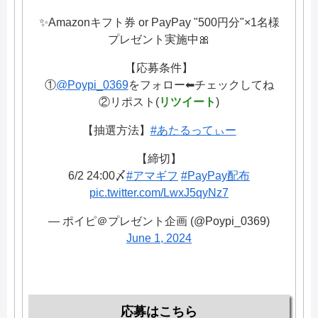
✨Amazonキフト券 or PayPay "500円分"×1名様
プレゼント実施中🎀
【応募条件】
①
@Poypi_0369
をフォロー⬅チェックしてね
②リポスト(
リツイート
)
【抽選方法】
#あたるってぃー
【締切】
6/2 24:00〆
#アマギフ
#PayPay配布
pic.twitter.com/LwxJ5qyNz7
— ポイピ＠プレゼント企画 (@Poypi_0369)
June 1, 2024
応募はこちら