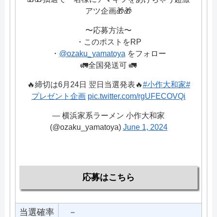
アツ企画🎁🎁
〜応募方法〜
・このポストをRP
・
@ozaku_yamatoya
をフォロー
🚛全国発送可 🚛
🔥締切は6月24日 翌日当選発表🔥
#小作大和家
#
プレゼント企画
pic.twitter.com/rgUFECOVQi
— 横浜家系ラーメン 小作大和家
(@ozaku_yamatoya)
June 1, 2024
応募はこちら
当選確率
－