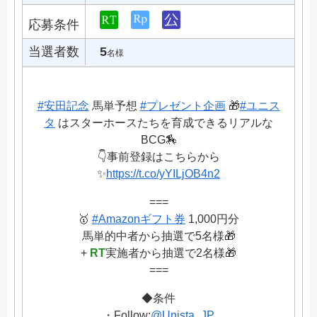
応募条件
当選者数
5
名様
#安田記念
馬単予想
#プレゼント企画
🎁
#ユニス
タ
はスターホースたちを育成できるリアルな
BCG🏇
👇事前登録はこちらから
✨
https://t.co/yYILjOB4n2
===
🥇
#Amazonギフト券
1,000円分
馬単的中者から抽選で5名様🎁
+
RT
実施者から抽選で2名様🎁
===
◆条件
・Follow:
@Unista_JP