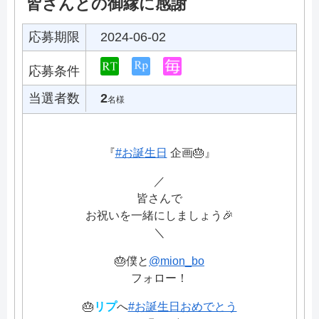
皆さんとの御縁に感謝
応募期限
2024-06-02
応募条件
当選者数
2
名様
『
#お誕生日
企画🎂』
／
皆さんで
お祝いを一緒にしましょう🎉
＼
🎂僕と
@mion_bo
フォロー！
🎂
リプ
へ
#お誕生日おめでとう