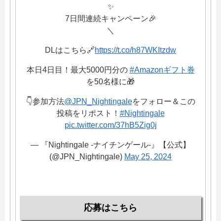
✨
7日間連続キャンペーン🎉
＼
DLはこちら🔗
https://t.co/h87WKItzdw
本日4日目！最大5000円分の
#Amazonギフト券
を50名様に🎁
👇参加方法
@JPN_Nightingale
をフォロー＆この
投稿をリポスト！
#Nightingale
pic.twitter.com/37hB5Zig0j
— 『Nightingale -ナイチンゲール-』【公式】
(@JPN_Nightingale)
May 25, 2024
応募はこちら