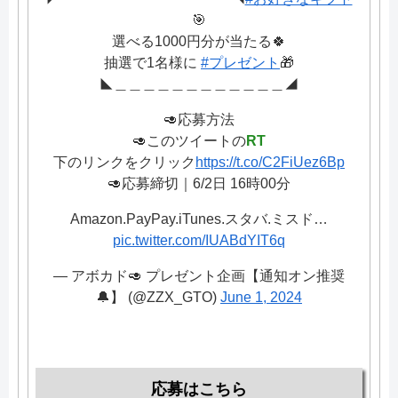
🎯
選べる1000円分が当たる🍀
抽選で1名様に
#プレゼント
🎁
◣＿＿＿＿＿＿＿＿＿＿＿＿◢
🥑応募方法
🥑このツイートの
RT
下のリンクをクリック
https://t.co/C2FiUez6Bp
🥑応募締切｜6/2日 16時00分
Amazon.PayPay.iTunes.スタバ.ミスド…
pic.twitter.com/IUABdYIT6q
— アボカド🥑 プレゼント企画【通知オン推奨
🔔】 (@ZZX_GTO)
June 1, 2024
応募はこちら