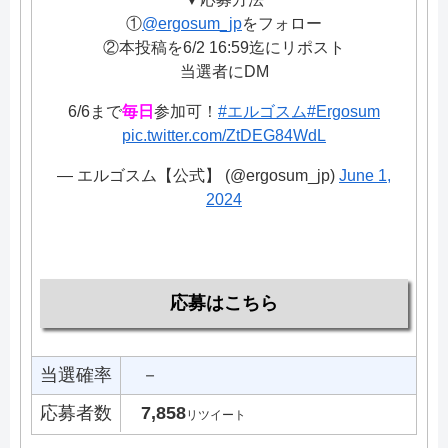
①
@ergosum_jp
をフォロー
②本投稿を6/2 16:59迄にリポスト
当選者にDM
6/6まで
毎日
参加可！
#エルゴスム
#Ergosum
pic.twitter.com/ZtDEG84WdL
— エルゴスム【公式】 (@ergosum_jp)
June 1,
2024
応募はこちら
当選確率
－
応募者数
7,858
リツイート