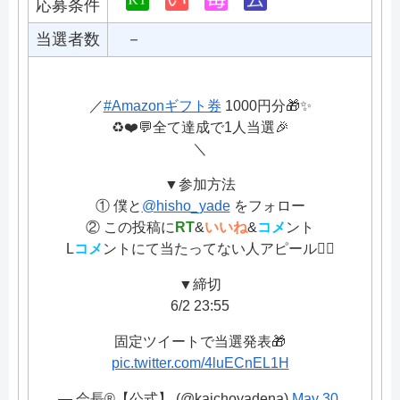
応募条件
当選者数
－
／
#Amazonギフト券
1000円分🎁✨
♻️❤️💬全て達成で1人当選🎉
＼
▼参加方法
① 僕と
@hisho_yade
をフォロー
② この投稿に
RT
&
いいね
&
コメ
ント
L
コメ
ントにて当たってない人アピール🙋‍♂️
▼締切
6/2 23:55
固定ツイートで当選発表🎁
pic.twitter.com/4luECnEL1H
— 会長®︎【公式】 (@kaichoyadena)
May 30,