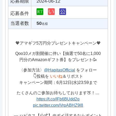
応募期限
2024-06-12
応募条件
当選者数
50
名様
💖アマギフ5万円分プレゼントキャンペーン💖
Qoo10メガ割開催に伴い【抽選で50名に1,000
円分のAmazonギフト券】をプレゼント🥳
〈参加方法〉
@HapitasOfficial
をフォロー
👇投稿を
いいね
＆リポスト
キャンペーン期間：6月12日(水)23:59まで
たくさんのご参加お待ちしております🍑！…
https://t.co/lFb6BUdd2q
pic.twitter.com/VrpABHZ9l8
— ハピタス【公式】＠ポイ活するならポイント