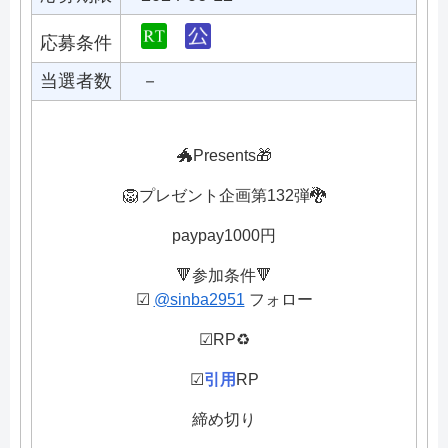
応募条件
当選者数
－
🐲Presents🎁
🦁プレゼント企画第132弾🐉
paypay1000円
🔻参加条件🔻
︎︎︎︎︎︎︎︎︎︎︎☑︎
@sinba2951
フォロー
︎︎︎︎☑︎RP♻️
︎︎︎︎︎︎☑︎
引用
RP
締め切り