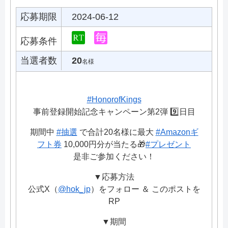
応募期限
2024-06-12
応募条件
当選者数
20
名様
#HonorofKings
事前登録開始記念キャンペーン第2弾 9️⃣日目
期間中
#抽選
で合計20名様に最大
#Amazonギ
フト券
10,000円分が当たる🎁
#プレゼント
是非ご参加ください！
▼応募方法
公式X（
@hok_jp
）をフォロー ＆ このポストを
RP
▼期間