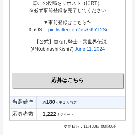
②この投稿をリポスト（旧
RT
）
※必ず事前登録を完了してください
▼事前登録はこちら🐾
📱 iOS…
pic.twitter.com/oszGKY12Si
— 【公式】首なし騎士：異世界伝説
(@KubinashiKishi7)
June 11, 2024
応募はこちら
当選確率
180
約
人中１人当選
応募者数
1,222
リツイート
更新日時：11月30日 00時00分