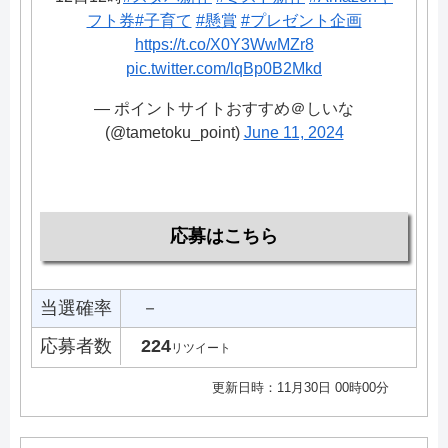
フト券
#子育て
#懸賞
#プレゼント企画
https://t.co/X0Y3WwMZr8
pic.twitter.com/lqBp0B2Mkd
— ポイントサイトおすすめ＠しいな
(@tametoku_point)
June 11, 2024
応募はこちら
当選確率
－
応募者数
224
リツイート
更新日時：11月30日 00時00分