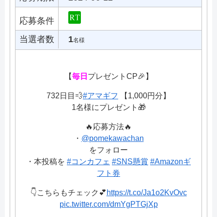
応募条件
当選者数
1
名様
【
毎日
プレゼントCP🎉】
732日目💨
#アマギフ
【1,000円分】
1名様にプレゼント🎁
🔥応募方法🔥
・
@pomekawachan
をフォロー
・本投稿を
#コンカフェ
#SNS懸賞
#Amazonギ
フト券
👇こちらもチェック💕
https://t.co/Ja1o2KvOvc
pic.twitter.com/dmYgPTGjXp