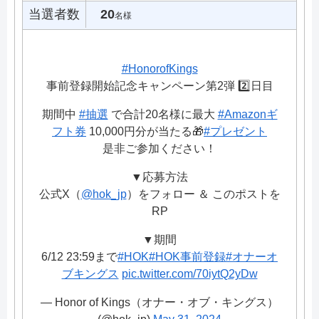
当選者数
20
名様
#HonorofKings
事前登録開始記念キャンペーン第2弾 2️⃣日目
期間中
#抽選
で合計20名様に最大
#Amazonギ
フト券
10,000円分が当たる🎁
#プレゼント
是非ご参加ください！
▼応募方法
公式X（
@hok_jp
）をフォロー ＆ このポストを
RP
▼期間
6/12 23:59まで
#HOK
#HOK事前登録
#オナーオ
ブキングス
pic.twitter.com/70iytQ2yDw
— Honor of Kings（オナー・オブ・キングス）