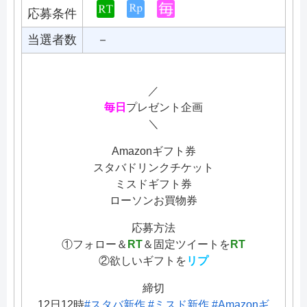
応募条件
当選者数
－
／
毎日
プレゼント企画
＼
Amazonギフト券
スタバドリンクチケット
ミスドギフト券
ローソンお買物券
応募方法
①フォロー＆
RT
＆固定ツイートを
RT
②欲しいギフトを
リプ
締切
12日12時
#スタバ新作
#ミスド新作
#Amazonギ