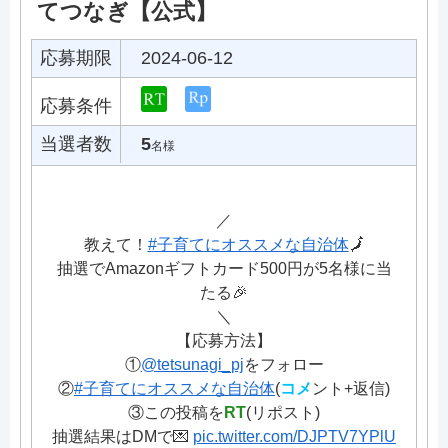
てつなぎ【公式】
応募期限
2024-06-12
応募条件
当選者数
5
名様
／
教えて！
#子育てにオススメな自治体
🗾
抽選でAmazonギフトカード500円が5名様に当
たる🎉
＼
【応募方法】
①
@tetsunagi_pj
をフォロー
②
#子育てにオススメな自治体
(
コメ
ント+返信)
③この投稿を
RT
(リポスト)
抽選結果はDMで💌
pic.twitter.com/DJPTV7YPlU