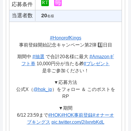
応募条件
当選者数
20
名様
#HonorofKings
事前登録開始記念キャンペーン第2弾 3️⃣日目
期間中
#抽選
で合計20名様に最大
#Amazonギ
フト券
10,000円分が当たる🎁
#プレゼント
是非ご参加ください！
▼応募方法
公式X（
@hok_jp
）をフォロー ＆ このポストを
RP
▼期間
6/12 23:59まで
#HOK
#HOK事前登録
#オナーオ
ブキングス
pic.twitter.com/2jIxnrbKdL