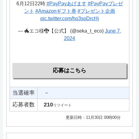
6月12日22時
#PayPayあげます
#PayPayプレゼ
ント
#Amazonギフト券
#プレゼント企画
pic.twitter.com/ho3soDrcHj
— 🐲エコ様🐉【公式】 (@seka_t_eco)
June 7,
2024
応募はこちら
当選確率
－
応募者数
210
リツイート
更新日時：11月30日 00時00分