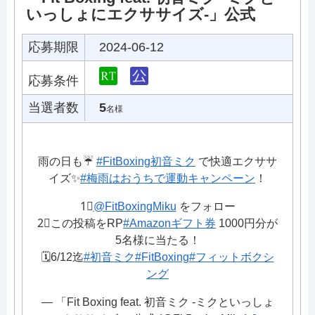
いっしょにエクササイズ-」公式
応募期限
2024-06-12
応募条件
当選者数
5
名様
雨の日も☔️
#FitBoxing初音ミク
で快適エクササ
イズ✨
#梅雨はおうちで運動キャンペーン
！
1⃣
@FitBoxingMiku
をフォロー
2⃣この投稿をRP
#Amazonギフト券
1000円分が
5名様に当たる！
🗓️6/12迄
#初音ミク
#FitBoxing
#フィットボクシ
ング
— 「Fit Boxing feat. 初音ミク -ミクといっしょ