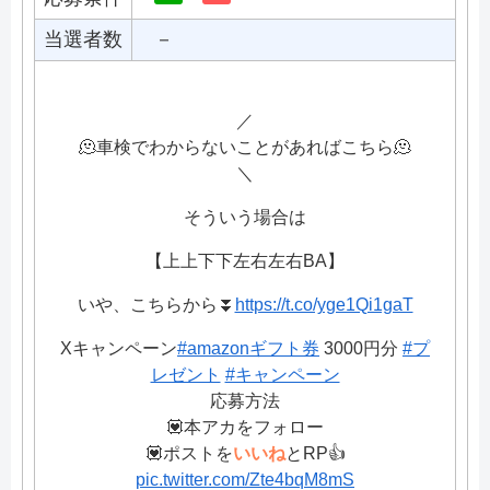
当選者数
－
／
🫠車検でわからないことがあればこちら🫠
＼
そういう場合は
【上上下下左右左右BA】
いや、こちらから⏬
https://t.co/yge1Qi1gaT
Xキャンペーン
#amazonギフト券
3000円分
#プ
レゼント
#キャンペーン
応募方法
💟本アカをフォロー
💟ポストを
いいね
とRP👍
pic.twitter.com/Zte4bqM8mS