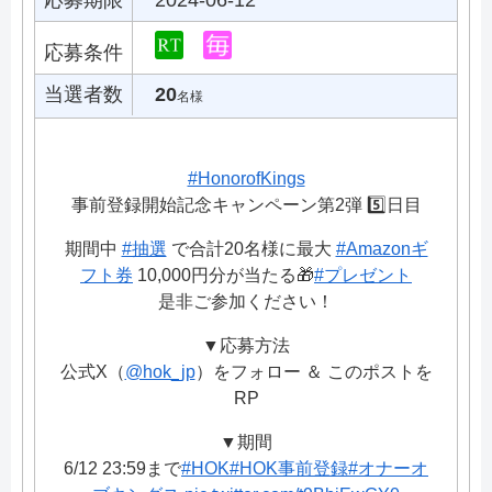
応募期限
2024-06-12
応募条件
当選者数
20
名様
#HonorofKings
事前登録開始記念キャンペーン第2弾 5️⃣日目
期間中
#抽選
で合計20名様に最大
#Amazonギ
フト券
10,000円分が当たる🎁
#プレゼント
是非ご参加ください！
▼応募方法
公式X（
@hok_jp
）をフォロー ＆ このポストを
RP
▼期間
6/12 23:59まで
#HOK
#HOK事前登録
#オナーオ