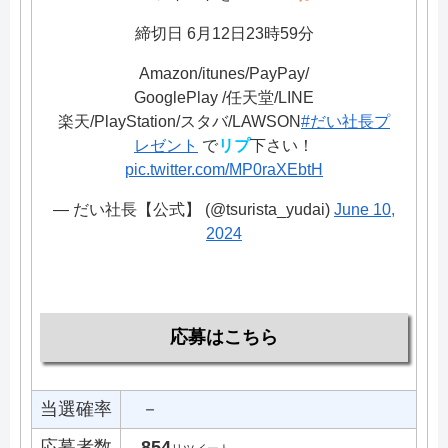
締切日 6月12日23時59分
Amazon/itunes/PayPay/
GooglePlay /任天堂/LINE
楽天/PlayStation/スタバ/LAWSON
#だい社長プ
レゼント
で
リプ
下さい！
pic.twitter.com/MP0raXEbtH
— だい社長【公式】 (@tsurista_yudai)
June 10,
2024
応募はこちら
当選確率
－
応募者数
854