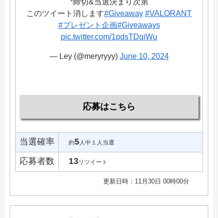
*締切&当選決まり次第
このツイート消します
#Giveaway
#VALORANT
#プレゼント企画
#Giveaways
pic.twitter.com/1pdsTDqiWu
— Ley (@meryryyy)
June 10, 2024
応募はこちら
当選確率
5
約
人中１人当選
応募者数
13
リツイート
更新日時：11月30日 00時00分