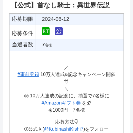
【公式】首なし騎士：異世界伝説
応募期限
2024-06-12
応募条件
当選者数
7
名様
／
#事前登録
10万人達成&記念キャンペーン開催
🎊
＼
㊗️ 10万人達成の記念に、抽選で7名様に
#Amazonギフト券
を🎁
☀️1000円 7名様
応募方法👇
➀公式Ｘ(
@KubinashiKishi7
)をフォロー