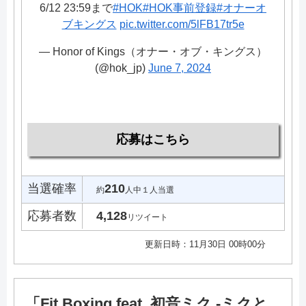
6/12 23:59まで
#HOK
#HOK事前登録
#オナーオ
ブキングス
pic.twitter.com/5lFB17tr5e
— Honor of Kings（オナー・オブ・キングス）
(@hok_jp)
June 7, 2024
応募はこちら
当選確率
210
約
人中１人当選
応募者数
4,128
リツイート
更新日時：11月30日 00時00分
「Fit Boxing feat. 初音ミク -ミクと