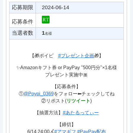
応募期限
2024-06-14
応募条件
当選者数
1
名様
【🎁ポイピ
#プレゼント企画
🎁】
✨Amazonキフト券 or PayPay "500円分"×1名様
プレゼント実施中🎀
【応募条件】
①
@Poypi_0369
をフォロー⬅チェックしてね
②リポスト(
リツイート
)
【抽選方法】
#あたるってぃー
【締切】
6/14 24:00〆
#アマギフ
#PayPay配布