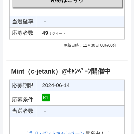
当選確率
－
応募者数
49
リツイート
更新日時：11月30日 00時00分
Mint（c-jetank）@ｷｬﾝﾍﾟｰﾝ開催中
応募期限
2024-06-14
応募条件
当選者数
－
˗ˏˋ
#プレゼントキャンペーン
開催中！ ˎˊ˗