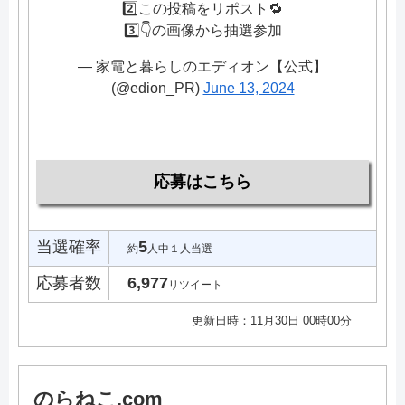
2️⃣この投稿をリポスト🔁
3️⃣👇の画像から抽選参加
— 家電と暮らしのエディオン【公式】
(@edion_PR)
June 13, 2024
応募はこちら
当選確率
5
約
人中１人当選
応募者数
6,977
リツイート
更新日時：11月30日 00時00分
のらねこ.com