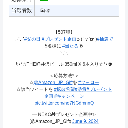
当選者数
5
名様
【507弾】
⋰⋰
#父の日
#プレゼント企画
🍺( ' v '🍺 )
#抽選で
5名様に
#当たる
🍻
⋱⋱
🍾⋆*☆THE軽井沢ビール 350ml X 6本入り☆*⋆🪩
＜応募方法꙳＞
☆
@Amazon_JP_Gift
を
#フォロー
☆該当ツイートを
#拡散希望︎
#懸賞
#プレゼント
企画
#キャンペーン
pic.twitter.com/no7NGdmnnQ
— NEKO🎁プレゼント企画中✨
(@Amazon_JP_Gift)
June 9, 2024