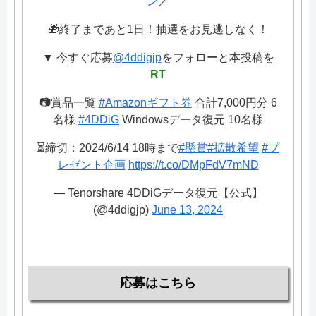
ン
／
🎁終了まであと1日！抽選をお見逃しなく！
▼ 今すぐ応募
@4ddigjp
をフォローと本投稿を
RT
📷賞品一覧
#Amazonギフト券
合計7,000円分 6
名様
#4DDiG
Windowsデータ復元 10名様
⏳締切：2024/6/14 18時まで
#懸賞
#拡散希望
#プ
レゼント企画
https://t.co/DMpFdV7mND
— Tenorshare 4DDiGデータ復元【公式】
(@4ddigjp)
June 13, 2024
応募はこちら