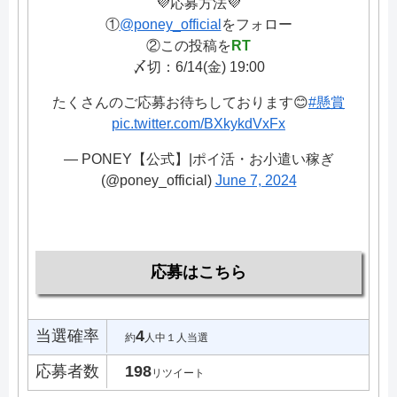
💜応募方法💜
①
@poney_official
をフォロー
②この投稿を
RT
〆切：6/14(金) 19:00
たくさんのご応募お待ちしております😊
#懸賞
pic.twitter.com/BXkykdVxFx
— PONEY【公式】|ポイ活・お小遣い稼ぎ
(@poney_official)
June 7, 2024
応募はこちら
当選確率
4
約
人中１人当選
応募者数
198
リツイート