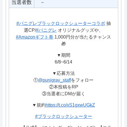
当選者数
－
#パニグレブラックロックシューターコラボ
抽
選CP/
#パニグレ
オリジナルグッズや、
#Amazonギフト券
1,000円分が当たるチャンス
🎁
▼期間
6/8~6/14
▼応募方法
①
@punigray_staff
をフォロー
②本投稿をRP
③当選者にDMが届く
▼規約
https://t.co/xS1gxwUGkZ
#ブラックロックシューター