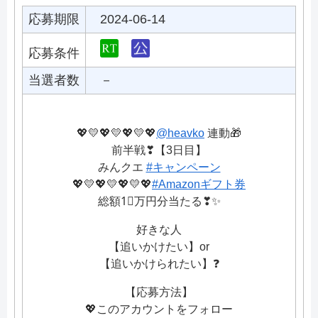
応募期限
2024-06-14
応募条件
当選者数
－
💖💛💖💛💖💛💖
@heavko
連動🎁
前半戦❣【3日目】
みんクエ
#キャンペーン
💖💛💖💛💖💛💖
#Amazonギフト券
総額1⃣万円分当たる❣✨
好きな人
【追いかけたい】or
【追いかけられたい】❓
【応募方法】
💖このアカウントをフォロー