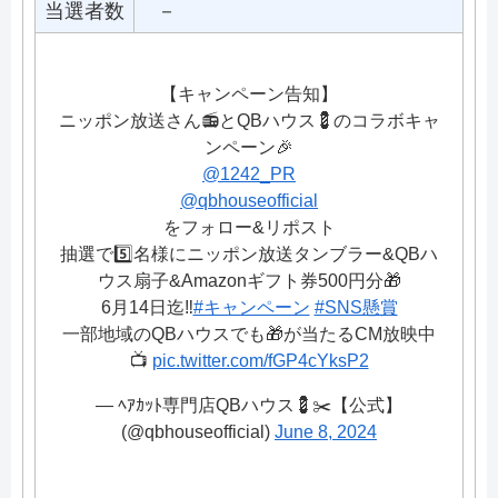
当選者数
－
【キャンペーン告知】
ニッポン放送さん📻️とQBハウス💈のコラボキャ
ンペーン🎉
@1242_PR
@qbhouseofficial
をフォロー&リポスト
抽選で5️⃣名様にニッポン放送タンブラー&QBハ
ウス扇子&Amazonギフト券500円分🎁
6月14日迄‼️
#キャンペーン
#SNS懸賞
一部地域のQBハウスでも🎁が当たるCM放映中
📺️
pic.twitter.com/fGP4cYksP2
— ﾍｱｶｯﾄ専門店QBハウス💈✂️【公式】
(@qbhouseofficial)
June 8, 2024