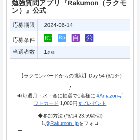
勉強質問アプリ『Rakumon（ラクモ
ン）』公式
応募期限
2024-06-14
応募条件
当選者数
1
名様
【ラクモンバードからの挑戦】Day 54 (6/13~)
/
🔊毎週月・水・金に抽選で1名様に
#Amazonギ
フトカード
1,000円
#プレゼント
◆参加方法 (*6/14 23:59締切)
1.
@Rakumon_jp
をフォロ
ー