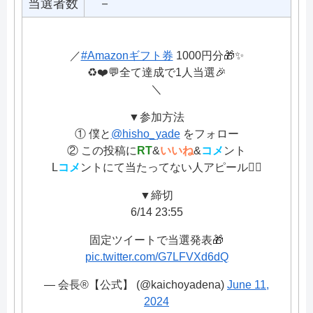
当選者数
－
／
#Amazonギフト券
1000円分🎁✨
♻️❤️💬全て達成で1人当選🎉
＼
▼参加方法
① 僕と
@hisho_yade
をフォロー
② この投稿に
RT
&
いいね
&
コメ
ント
L
コメ
ントにて当たってない人アピール🙋‍♂️
▼締切
6/14 23:55
固定ツイートで当選発表🎁
pic.twitter.com/G7LFVXd6dQ
— 会長®︎【公式】 (@kaichoyadena)
June 11,
2024