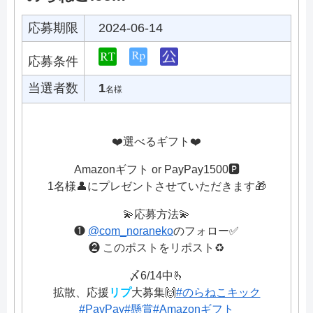
応募期限
2024-06-14
応募条件
当選者数
1
名様
❤️選べるギフト❤️
Amazonギフト or PayPay1500🅿️
1名様👤にプレゼントさせていただきます🎁
💫応募方法💫
❶
@com_noraneko
のフォロー✅
❷ このポストをリポスト♻️
〆6/14中🫰
拡散、応援
リプ
大募集🙌
#のらねこキック
#PayPay
#懸賞
#Amazonギフト