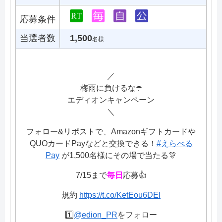
応募条件
当選者数
1,500
名様
／
梅雨に負けるな☂️
エディオンキャンペーン
＼
フォロー&リポストで、Amazonギフトカードや
QUOカードPayなどと交換できる！
#えらべる
Pay
が1,500名様にその場で当たる🎊
7/15まで
毎日
応募👍
規約
https://t.co/KetEou6DEl
1️⃣
@edion_PR
をフォロー