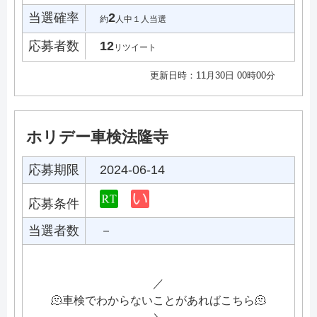
当選確率
2
約
人中１人当選
応募者数
12
リツイート
更新日時：11月30日 00時00分
ホリデー車検法隆寺
応募期限
2024-06-14
応募条件
当選者数
－
／
🫠車検でわからないことがあればこちら🫠