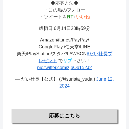
◆応募方法◆
・この垢のフォロー
・ツイートを
RT
+
いいね
締切日 6月14日23時59分
Amazon/itunes/PayPay/
GooglePlay /任天堂/LINE
楽天/PlayStation/スタバ/LAWSON
#だい社長プ
レゼント
で
リプ
下さい！
pic.twitter.com/zjbOb152J2
— だい社長【公式】 (@tsurista_yudai)
June 12,
2024
応募はこちら