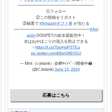
━━━━━━━━━━━━━━━━━━━
①フォロー
②この投稿をリポスト
③抽選で
#Amazonギフト券
が当たる
━━━━━━━━━━━━━━━━━━━
#Am
azon
DOGPETの給水器販売中！
水はねやほこりの混入を防止できる
✨
https://t.co/7bwHqPSTEu
pic.twitter.com/bBeG9BQSj2
— Mint（c-jetank）@🎁ｷｬﾝﾍﾟｰﾝ開催中🖨️
(@CJetank)
June 13, 2024
応募はこちら