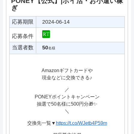
PONEY【公式】|ポイ活・お小遣い稼
ぎ
応募期限
2024-06-14
応募条件
当選者数
50
名様
Amazonギフトカードや
現金などに交換できる♪
／
PONEYポイントキャンペーン
抽選で50名様に500円分🎁✨
＼
交換先一覧▼
https://t.co/WJetb4P59m