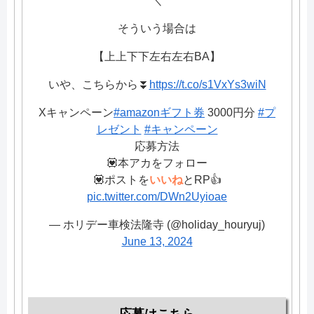
＼
そういう場合は
【上上下下左右左右BA】
いや、こちらから⏬
https://t.co/s1VxYs3wiN
Xキャンペーン
#amazonギフト券
3000円分
#プ
レゼント
#キャンペーン
応募方法
💟本アカをフォロー
💟ポストを
いいね
とRP👍
pic.twitter.com/DWn2Uyioae
— ホリデー車検法隆寺 (@holiday_houryuj)
June 13, 2024
応募はこちら