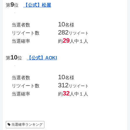
9
第
位
【公式】松屋
10
当選者数
名様
282
リツイート数
リツイート
29
当選確率
約
人中１人
10
第
位
【公式】AOKI
10
当選者数
名様
312
リツイート数
リツイート
32
当選確率
約
人中１人
当選確率ランキング