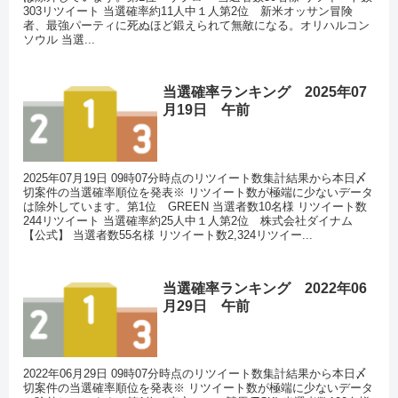
303リツイート 当選確率約11人中１人第2位 新米オッサン冒険
者、最強パーティに死ぬほど鍛えられて無敵になる。オリハルコン
ソウル 当選...
当選確率ランキング 2025年07
月19日 午前
2025年07月19日 09時07分時点のリツイート数集計結果から本日〆
切案件の当選確率順位を発表※ リツイート数が極端に少ないデータ
は除外しています。第1位 GREEN 当選者数10名様 リツイート数
244リツイート 当選確率約25人中１人第2位 株式会社ダイナム
【公式】 当選者数55名様 リツイート数2,324リツイー...
当選確率ランキング 2022年06
月29日 午前
2022年06月29日 09時07分時点のリツイート数集計結果から本日〆
切案件の当選確率順位を発表※ リツイート数が極端に少ないデータ