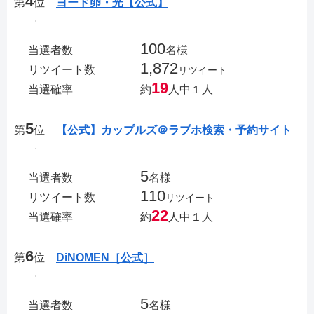
4
第
位
ヨード卵・光【公式】
100
当選者数
名様
1,872
リツイート数
リツイート
19
当選確率
約
人中１人
5
第
位
【公式】カップルズ＠ラブホ検索・予約サイト
5
当選者数
名様
110
リツイート数
リツイート
22
当選確率
約
人中１人
6
第
位
DiNOMEN［公式］
5
当選者数
名様