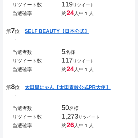
119
リツイート数
リツイート
24
当選確率
約
人中１人
7
第
位
SELF BEAUTY【日本公式】
5
当選者数
名様
117
リツイート数
リツイート
24
当選確率
約
人中１人
8
第
位
太田胃にゃん【太田胃散公式PR大使】
50
当選者数
名様
1,273
リツイート数
リツイート
26
当選確率
約
人中１人