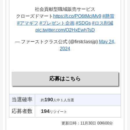
社会貢献型職域販売サービス
クローズドマート
https://t.co/PO6tMcjMv9
#懸賞
#アマギフ
#プレゼント企画
#SDGs
#ロス削減
pic.twitter.com/O2HxEwhTsD
— ファーストクラス公式 (@firstclassjp)
May 24,
2024
応募はこちら
当選確率
190
約
人中１人当選
応募者数
194
リツイート
更新日時：11月30日 00時00分