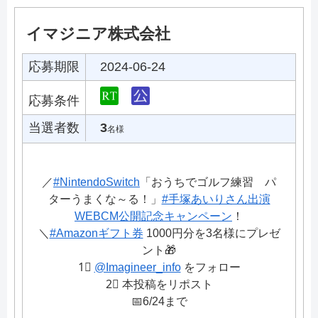
イマジニア株式会社
応募期限
2024-06-24
応募条件
当選者数
3
名様
／
#NintendoSwitch
「おうちでゴルフ練習 パ
ターうまくな～る！」
#手塚あいりさん出演
WEBCM公開記念キャンペーン
！
＼
#Amazonギフト券
1000円分を3名様にプレゼ
ント🎁
1⃣
@Imagineer_info
をフォロー
2⃣ 本投稿をリポスト
📅6/24まで