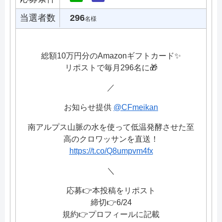
当選者数
296
名様
総額10万円分のAmazonギフトカード✨
リポストで毎月296名に🎁
／
お知らせ提供
@CFmeikan
南アルプス山脈の水を使って低温発酵させた至
高のクロワッサンを直送！
https://t.co/Q8umpvm4fx
＼
応募👉本投稿をリポスト
締切👉6/24
規約👉プロフィールに記載