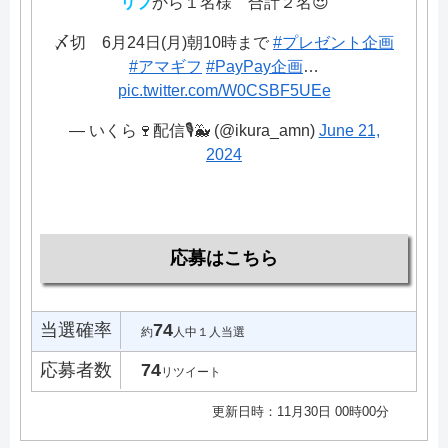
リプ
から１名様 合計２名😍
〆切 6月24日(月)朝10時まで
#プレゼント企画
#アマギフ
#PayPay企画
…
pic.twitter.com/W0CSBF5UEe
— いくら🍷配信🎙🐳 (@ikura_amn)
June 21,
2024
応募はこちら
当選確率
74
約
人中１人当選
応募者数
74
リツイート
更新日時：11月30日 00時00分