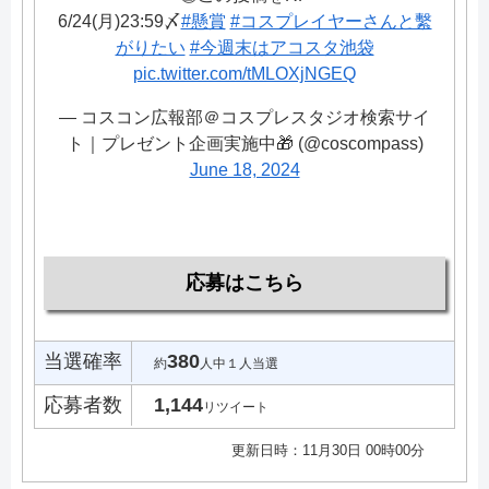
6/24(月)23:59〆
#懸賞
#コスプレイヤーさんと繫
がりたい
#今週末はアコスタ池袋
pic.twitter.com/tMLOXjNGEQ
— コスコン広報部＠コスプレスタジオ検索サイ
ト｜プレゼント企画実施中🎁 (@coscompass)
June 18, 2024
応募はこちら
当選確率
380
約
人中１人当選
応募者数
1,144
リツイート
更新日時：11月30日 00時00分