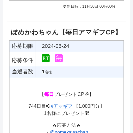
更新日時：11月30日 00時00分
ぽめかわちゃん【毎日アマギフCP】
応募期限
2024-06-24
応募条件
当選者数
1
名様
【
毎日
プレゼントCP🎉】
744日目💨
#アマギフ
【1,000円分】
1名様にプレゼント🎁
🔥応募方法🔥
・
@pomekawachan