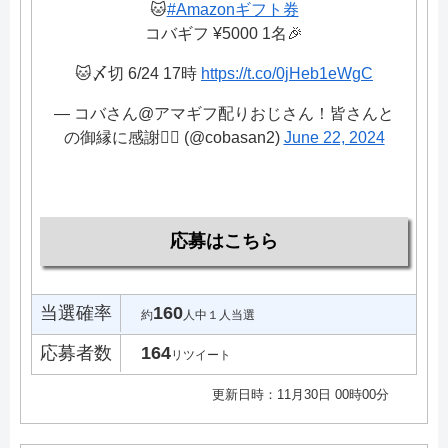
🐱
#Amazonギフト券
コバギフ ¥5000 1名🎉
🐱〆切 6/24 17時
https://t.co/0jHeb1eWgC
— コバさん@アマギフ配りおじさん！皆さんと
の御縁に感謝🙇‍♂️ (@cobasan2)
June 22, 2024
応募はこちら
当選確率
160
約
人中１人当選
応募者数
164
リツイート
更新日時：11月30日 00時00分