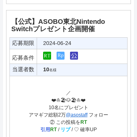
【公式】ASOBO東北Nintendo
Switchプレゼント企画開催
応募期限
2024-06-24
応募条件
当選者数
10
名様
／
❤️⛵️🏖️🐶🏖️⛵️❤️
10名にプレゼント
アマギフ総額2万
@asostaff
フォロー
② この投稿を
RT
引用
RT
/
リプ
/ ♡ 確率UP