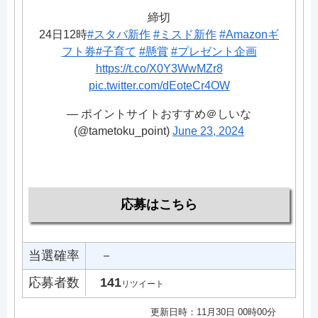
締切
24日12時
#スタバ新作
#ミスド新作
#Amazonギ
フト券
#子育て
#懸賞
#プレゼント企画
https://t.co/X0Y3WwMZr8
pic.twitter.com/dEoteCr4OW
— ポイントサイトおすすめ＠しいな
(@tametoku_point)
June 23, 2024
応募はこちら
当選確率
－
応募者数
141
リツイート
更新日時：11月30日 00時00分