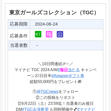
東京ガールズコレクション（TGC）
応募期限
2024-06-24
応募条件
当選者数
－
＼10日間連続🎉✨／
マイナビ TGC 2024 A/W
#
毎日
当たる
キャンペ
ーン2⃣日目🎯
#Amazonギフト券
総額50,000円をプレゼント🎁
①
@TGCnews
をフォロー
②この投稿をリポスト
⏰6月22日（土）23:59迄！当選者のみ後日
DM
#TGC出演希望
も同時開催中💕
#マイナビ