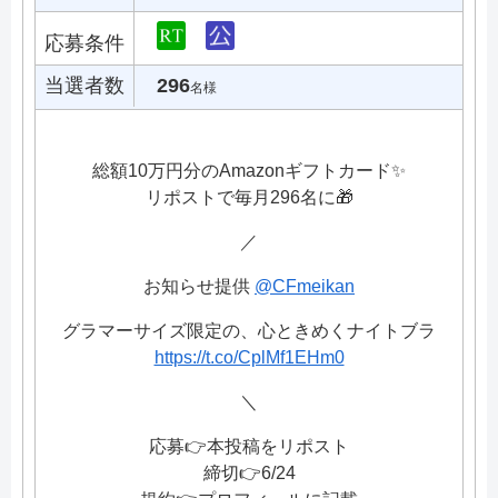
応募条件
当選者数
296
名様
総額10万円分のAmazonギフトカード✨
リポストで毎月296名に🎁
／
お知らせ提供
@CFmeikan
グラマーサイズ限定の、心ときめくナイトブラ
https://t.co/CplMf1EHm0
＼
応募👉本投稿をリポスト
締切👉6/24