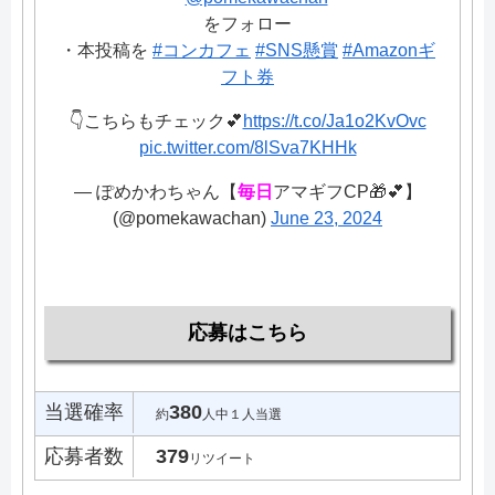
をフォロー
・本投稿を
#コンカフェ
#SNS懸賞
#Amazonギ
フト券
👇こちらもチェック💕
https://t.co/Ja1o2KvOvc
pic.twitter.com/8lSva7KHHk
— ぽめかわちゃん【
毎日
アマギフCP🎁💕】
(@pomekawachan)
June 23, 2024
応募はこちら
当選確率
380
約
人中１人当選
応募者数
379
リツイート