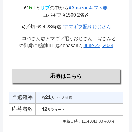
🎂
RT
と
リプ
の中から
#Amazonギフト券
コバギフ ¥1500 2名🎉
🎂〆切 6/24 23時迄
#アマギフ配りおじさん
— コバさん@アマギフ配りおじさん！皆さんと
の御縁に感謝🙇‍♂️ (@cobasan2)
June 23, 2024
応募はこちら
当選確率
21
約
人中１人当選
応募者数
42
リツイート
更新日時：11月30日 00時00分