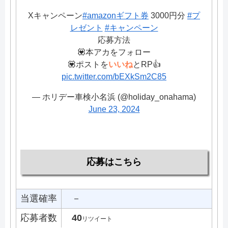
Xキャンペーン
#amazonギフト券
3000円分
#プ
レゼント
#キャンペーン
応募方法
💟本アカをフォロー
💟ポストを
いいね
とRP👍
pic.twitter.com/bEXkSm2C85
— ホリデー車検小名浜 (@holiday_onahama)
June 23, 2024
応募はこちら
当選確率
－
応募者数
40
リツイート