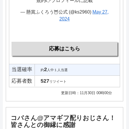
規約👉プロフィールに記載
— 懸賞ふくろう🦉公式 (@ks2960)
May 27,
2024
応募はこちら
当選確率
2
約
人中１人当選
応募者数
527
リツイート
更新日時：11月30日 00時00分
コバさん@アマギフ配りおじさん！
皆さんとの御縁に感謝