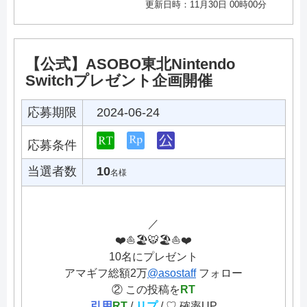
更新日時：11月30日 00時00分
【公式】ASOBO東北Nintendo
Switchプレゼント企画開催
応募期限
2024-06-24
応募条件
当選者数
10
名様
／
❤️⛵️🏖️🐯🏖️⛵️❤️
10名にプレゼント
アマギフ総額2万
@asostaff
フォロー
② この投稿を
RT
引用
RT
/
リプ
/ ♡ 確率UP