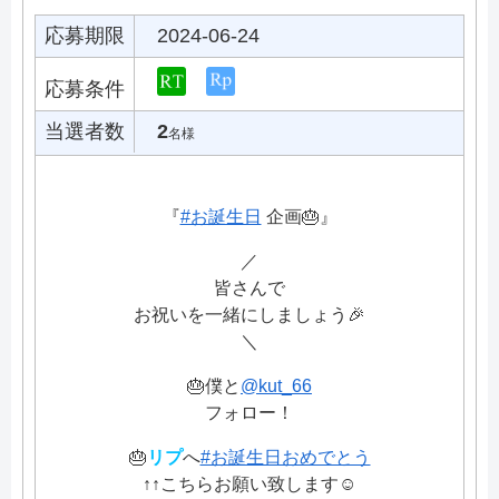
応募期限
2024-06-24
応募条件
当選者数
2
名様
『
#お誕生日
企画🎂』
／
皆さんで
お祝いを一緒にしましょう🎉
＼
🎂僕と
@kut_66
フォロー！
🎂
リプ
へ
#お誕生日おめでとう
↑↑こちらお願い致します☺️