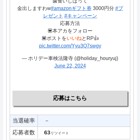
️️歯食いしばって
金出しますわw
#amazonギフト券
3000円分
#プ
レゼント
#キャンペーン
応募方法
💟本アカをフォロー
💟ポストを
いいね
とRP👍
pic.twitter.com/Yyu3Q7swgy
— ホリデー車検法隆寺 (@holiday_houryuj)
June 22, 2024
応募はこちら
当選確率
－
応募者数
63
リツイート