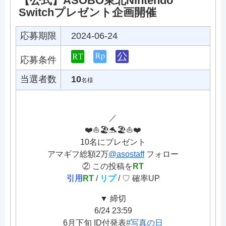
【公式】ASOBO東北Nintendo
Switchプレゼント企画開催
応募期限
2024-06-24
応募条件
当選者数
10
名様
／
❤️⛵️🏖️🐬🏖️⛵️❤️
10名にプレゼント
アマギフ総額2万
@asostaff
フォロー
② この投稿を
RT
引用
RT
/
リプ
/ ♡ 確率UP
▼ 締切
6/24 23:59
6月下旬 ID付発表
#写真の日