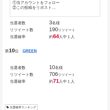
①当アカウントをフォロー
②この投稿をリポスト…
3
当選者数
名様
190
リツイート数
リツイート
64
当選確率
約
人中１人
10
第
位
GREEN
10
当選者数
名様
706
リツイート数
リツイート
71
当選確率
約
人中１人
当選確率ランキング