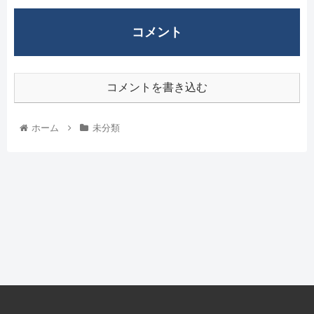
コメント
コメントを書き込む
ホーム
未分類