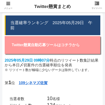
Twitter懸賞まとめ
メニュー
サイドバー
当選確率ランキング 2025年05月29日 午
前
Twitter懸賞自動応募ツールはコチラから
2025年05月29日 09時07分
時点のリツイート数集計結果
から本日〆切案件の当選確率順位を発表
※ リツイート数が極端に少ないデータは除外しています。
1
第
位
109シネマズ佐賀
10
当選者数
名様
124