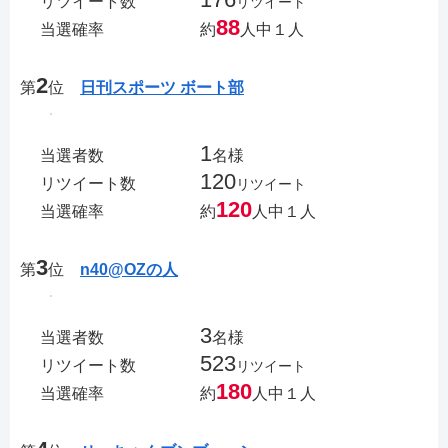
リツイート数
リツイート
88
当選確率
約
人中１人
2
第
位
日刊スポーツ ボート部
1
当選者数
名様
120
リツイート数
リツイート
120
当選確率
約
人中１人
3
第
位
n40@OZの人
3
当選者数
名様
523
リツイート数
リツイート
180
当選確率
約
人中１人