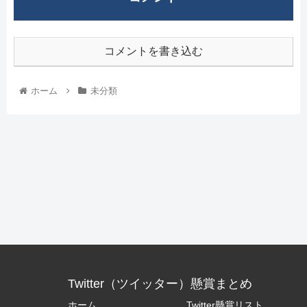
コメントを書き込む
ホーム
未分類
Twitter（ツイッター）懸賞まとめ
ホーム
Twitter懸賞リスト