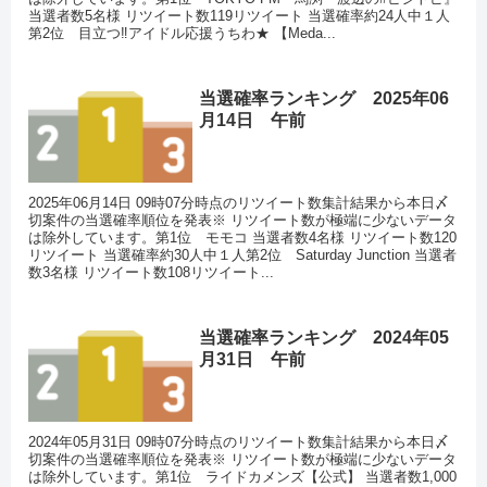
当選者数5名様 リツイート数119リツイート 当選確率約24人中１人
第2位 目立つ‼︎アイドル応援うちわ★ 【Meda...
当選確率ランキング 2025年06
月14日 午前
2025年06月14日 09時07分時点のリツイート数集計結果から本日〆
切案件の当選確率順位を発表※ リツイート数が極端に少ないデータ
は除外しています。第1位 モモコ 当選者数4名様 リツイート数120
リツイート 当選確率約30人中１人第2位 Saturday Junction 当選者
数3名様 リツイート数108リツイート...
当選確率ランキング 2024年05
月31日 午前
2024年05月31日 09時07分時点のリツイート数集計結果から本日〆
切案件の当選確率順位を発表※ リツイート数が極端に少ないデータ
は除外しています。第1位 ライドカメンズ【公式】 当選者数1,000