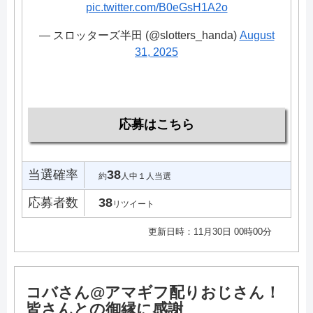
pic.twitter.com/B0eGsH1A2o
— スロッターズ半田 (@slotters_handa)
August
31, 2025
応募はこちら
当選確率
38
約
人中１人当選
応募者数
38
リツイート
更新日時：11月30日 00時00分
コバさん@アマギフ配りおじさん！
皆さんとの御縁に感謝