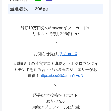
当選者数
296
名様
総額10万円分のAmazonギフトカード✨
リポストで毎月296名に🎁
／
お知らせ提供
@sfiore_X
大珠8ミリの片穴アコヤ真珠とラボグロウンダイ
ヤモンドを組み合わせた珠玉のジュエリーがお
買得！
https://t.co/Sb5smhYFqN
＼
応募👉本投稿をリポスト
締切👉9/6
規約👉プロフィールに記載