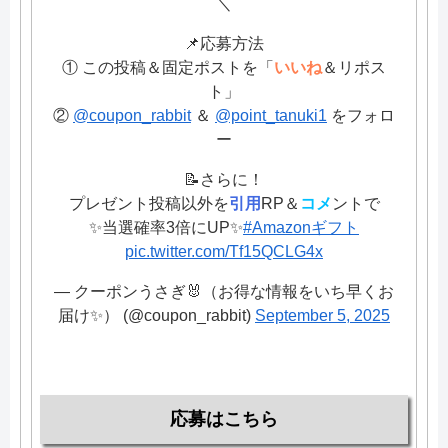
＼
📌応募方法
① この投稿＆固定ポストを「
いいね
＆リポス
ト」
②
@coupon_rabbit
＆
@point_tanuki1
をフォロ
ー
📝さらに！
プレゼント投稿以外を
引用
RP＆
コメ
ントで
✨当選確率3倍にUP✨
#Amazonギフト
pic.twitter.com/Tf15QCLG4x
— クーポンうさぎ🐰（お得な情報をいち早くお
届け✨） (@coupon_rabbit)
September 5, 2025
応募はこちら