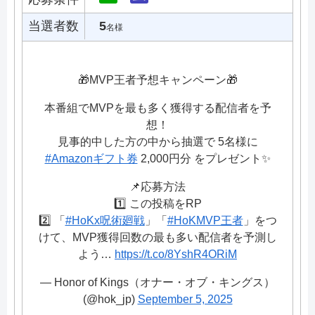
当選者数
5
名様
🎁MVP王者予想キャンペーン🎁
本番組でMVPを最も多く獲得する配信者を予
想！
見事的中した方の中から抽選で 5名様に
#Amazonギフト券
2,000円分 をプレゼント✨
📌応募方法
1️⃣ この投稿をRP
2️⃣ 「
#HoKx呪術廻戦
」「
#HoKMVP王者
」をつ
けて、MVP獲得回数の最も多い配信者を予測し
よう…
https://t.co/8YshR4ORiM
— Honor of Kings（オナー・オブ・キングス）
(@hok_jp)
September 5, 2025