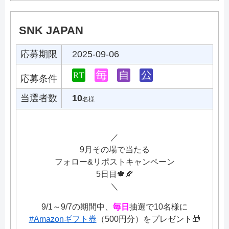
SNK JAPAN
応募期限
2025-09-06
応募条件
当選者数
10
名様
／
9月その場で当たる
フォロー&リポストキャンペーン
5日目🍁🍂
＼
9/1～9/7の期間中、
毎日
抽選で10名様に
#Amazonギフト券
（500円分）をプレゼント🎁