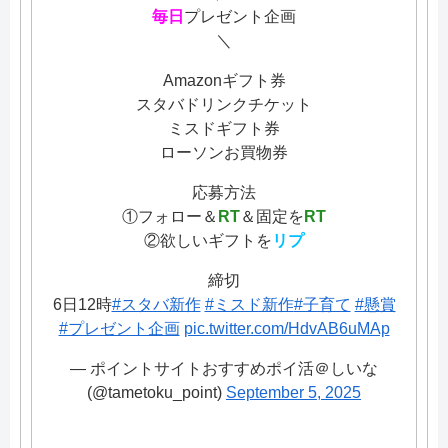
毎日
プレゼント企画
＼
Amazonギフト券
スタバドリンクチケット
ミスドギフト券
ローソンお買物券
応募方法
①フォロー＆
RT
＆固定を
RT
②欲しいギフトを
リプ
締切
6日12時
#スタバ新作
#ミスド新作
#子育て
#懸賞
#プレゼント企画
pic.twitter.com/HdvAB6uMAp
— ポイントサイトおすすめポイ活＠しいな
(@tametoku_point)
September 5, 2025