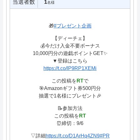
当選者数
1
名様
🎁
#プレゼント企画
【ディーチェ】
💰今だけ入金不要ボーナス
10,000円分の遊戯ポイントGET✨
▼登録はこちら
https://t.co/lP9RP1XEMi
この投稿を
RT
で
🎯Amazonギフト券500円分
抽選で1名様にプレゼント🎉
📝参加方法
この投稿を
RT
⏰締切：9/6
▽詳細
https://t.co/D1ArHq4ZN9
#PR