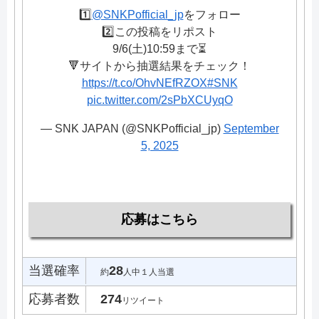
1️⃣
@SNKPofficial_jp
をフォロー
2️⃣この投稿をリポスト
9/6(土)10:59まで⏳
🔻サイトから抽選結果をチェック！
https://t.co/OhvNEfRZOX
#SNK
pic.twitter.com/2sPbXCUyqO
— SNK JAPAN (@SNKPofficial_jp)
September
5, 2025
応募はこちら
当選確率
28
約
人中１人当選
応募者数
274
リツイート