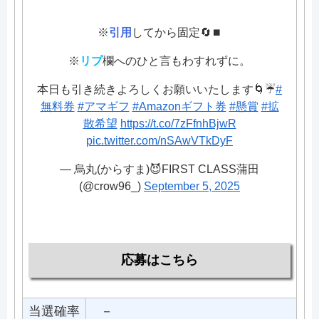
※
引用
してから固定🔄⏹️
※
リプ
欄へのひと言もわすれずに。
本日も引き続きよろしくお願いいたします🌀☔️
#
無料券
#アマギフ
#Amazonギフト券
#懸賞
#拡
散希望
https://t.co/7zFfnhBjwR
pic.twitter.com/nSAwVTkDyF
— 烏丸(からすま)😈FIRST CLASS蒲田
(@crow96_)
September 5, 2025
応募はこちら
当選確率
－