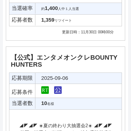
当選確率
1,400
約
人中１人当選
応募者数
1,359
リツイート
更新日時：11月30日 00時00分
【公式】エンタメオンクレBOUNTY
HUNTERS
応募期限
2025-09-06
応募条件
当選者数
10
名様
◢◤◢◤ ☀️夏の終わり大抽選会2☀️ ◢◤◢◤