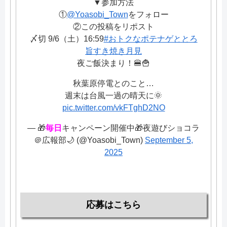
▼参加方法
①
@Yoasobi_Town
をフォロー
②この投稿をリポスト
〆切 9/6（土）16:59
#おトクなポテナゲととろ
旨すき焼き月見
夜ご飯決まり！🍔🍟
秋葉原停電とのこと…
週末は台風一過の晴天に🌞
pic.twitter.com/vkFTghD2NO
— 🎁
毎日
キャンペーン開催中🎁夜遊びショコラ
＠広報部🌙 (@Yoasobi_Town)
September 5,
2025
応募はこちら