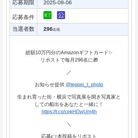
応募期限
2025-09-06
応募条件
当選者数
296
名様
総額10万円分のAmazonギフトカード✨
リポストで毎月296名に🎁
／
お知らせ提供
@teppei_t_photo
生まれ育った街・横浜で写真展を開き写真家と
しての船出をあなたと一緒に！
https://t.co/cekHDwUm4h
＼
応募👉本投稿をリポスト