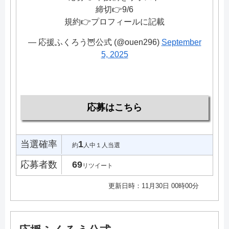
締切👉9/6
規約👉プロフィールに記載
— 応援ふくろう🦉公式 (@ouen296)
September
5, 2025
応募はこちら
当選確率
1
約
人中１人当選
応募者数
69
リツイート
更新日時：11月30日 00時00分