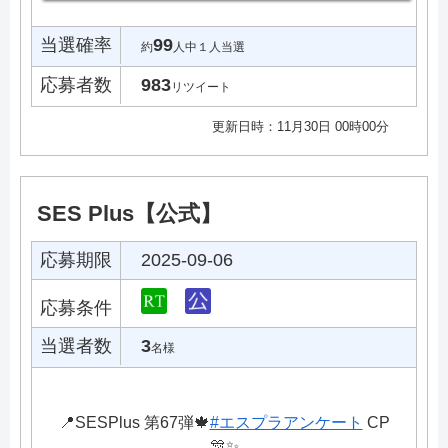
当選確率
99
約
人中１人当選
応募者数
983
リツイート
更新日時：11月30日 00時00分
SES Plus【公式】
応募期限
2025-09-06
応募条件
当選者数
3
名様
📍SESPlus 第67弾🍁
#エスプラアンケート
CP
🎊✨