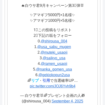
🔥白ウサ君9月キャンペーン第3⃣弾🐰
✨アマギフ5000円×1名様✨
✨アマギフ1000円×5名様✨
1⃣この投稿をリポスト
2⃣下記の垢をフォロー
0.
@shirousa_004
1.
@usa_sabu_mugen
2.
@muteki_usaoji
3.
@saikyo_usa
4.
@ramen_usaoji
5.
@nanka_gomen_usa
6.
@gekiokopun2usa
🌈
リプ
・
引用
で当選確率UP…
pic.twitter.com/JOJ6Yvh9b4
— 白ウサ君🐰🌈プレゼント企画の人🎁
(@shirousa_004)
September 4, 2025