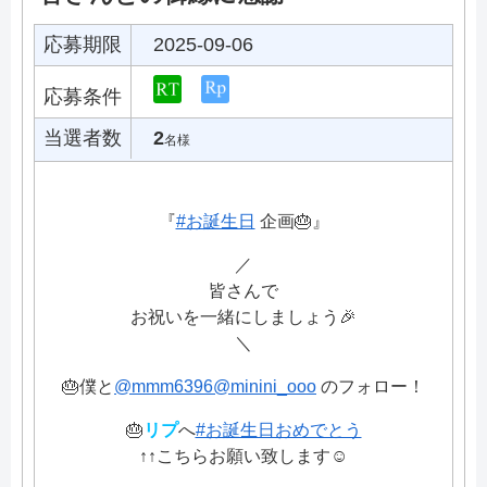
応募期限
2025-09-06
応募条件
当選者数
2
名様
『
#お誕生日
企画🎂』
／
皆さんで
お祝いを一緒にしましょう🎉
＼
🎂僕と
@mmm6396
@minini_ooo
のフォロー！
🎂
リプ
へ
#お誕生日おめでとう
↑↑こちらお願い致します☺️