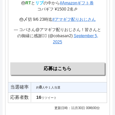
🎂
RT
と
リプ
の中から
#Amazonギフト券
コバギフ ¥1500 2名🎉
🎂〆切 9/6 23時迄
#アマギフ配りおじさん
— コバさん@アマギフ配りおじさん！皆さんと
の御縁に感謝🙇‍♂️ (@cobasan2)
September 5,
2025
応募はこちら
当選確率
8
約
人中１人当選
応募者数
16
リツイート
更新日時：11月30日 00時00分