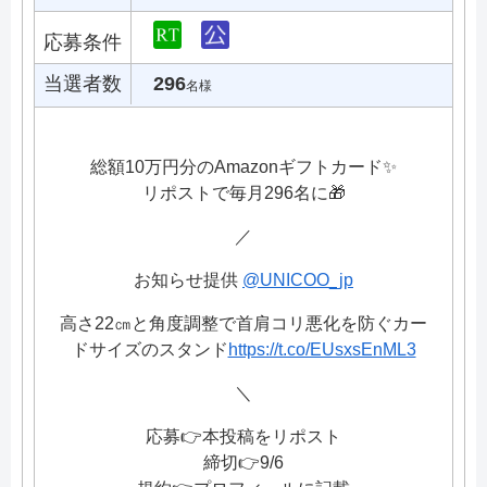
応募条件
当選者数
296
名様
総額10万円分のAmazonギフトカード✨
リポストで毎月296名に🎁
／
お知らせ提供
@UNICOO_jp
高さ22㎝と角度調整で首肩コリ悪化を防ぐカー
ドサイズのスタンド
https://t.co/EUsxsEnML3
＼
応募👉本投稿をリポスト
締切👉9/6