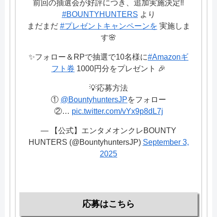
前回の抽選会が好評につき、追加実施決定‼️
#BOUNTYHUNTERS
より
まだまだ
#プレゼントキャンペーンを
実施しま
す🌸
✨フォロー＆RPで抽選で10名様に
#Amazonギ
フト券
1000円分をプレゼント 🎉
💡応募方法
①
@BountyhuntersJP
をフォロー
②…
pic.twitter.com/vYx9p8dL7j
— 【公式】エンタメオンクレBOUNTY
HUNTERS (@BountyhuntersJP)
September 3,
2025
応募はこちら