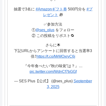
抽選で3名に
#Amazonギフト券
500円分を
#プ
レゼント
🎁
✅参加方法
①
@ses_plus
をフォロー
② この投稿をリポスト🔁
さらに🌟
下記URLからアンケートに回答すると当選率3
倍⤴️
https://t.co/MrMOxrvC6j
『今年食べたい“秋の味覚”は？』…
pic.twitter.com/WdnCf7bGGf
— SES Plus【公式】 (@ses_plus)
September
3, 2025