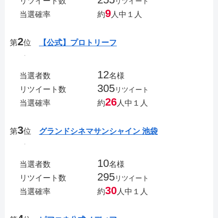
リツイート数
リツイート
9
当選確率
約
人中１人
2
第
位
【公式】プロトリーフ
12
当選者数
名様
305
リツイート数
リツイート
26
当選確率
約
人中１人
3
第
位
グランドシネマサンシャイン 池袋
10
当選者数
名様
295
リツイート数
リツイート
30
当選確率
約
人中１人