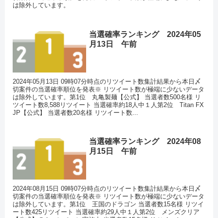
は除外しています。
当選確率ランキング 2024年05
月13日 午前
2024年05月13日 09時07分時点のリツイート数集計結果から本日〆
切案件の当選確率順位を発表※ リツイート数が極端に少ないデータ
は除外しています。第1位 丸亀製麺【公式】 当選者数500名様 リ
ツイート数8,588リツイート 当選確率約18人中１人第2位 Titan FX
JP【公式】 当選者数20名様 リツイート数...
当選確率ランキング 2024年08
月15日 午前
2024年08月15日 09時07分時点のリツイート数集計結果から本日〆
切案件の当選確率順位を発表※ リツイート数が極端に少ないデータ
は除外しています。第1位 王国のドラゴン 当選者数15名様 リツイ
ート数425リツイート 当選確率約29人中１人第2位 メンズクリア