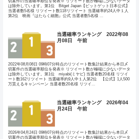
切案件の当選確率順位を発表※ リツイート数が極端に少ないデータ
は除外しています。第1位 Bitget Japan【ビットゲット日本公式】
当選者数5名様 リツイート数118リツイート 当選確率約24人中１人
第2位 映画『はたらく細胞』公式 当選者数5名様 ...
当選確率ランキング 2022年08
月08日 午前
2022年08月08日 09時07分時点のリツイート数集計結果から本日〆
切案件の当選確率順位を発表※ リツイート数が極端に少ないデータ
は除外しています。第1位 miyabi(ミヤビ) 当選者数20名様 リツイ
ート数162リツイート 当選確率約9人中１人第2位 【公式】1人500
万貰えるキャンペーン 当選者数20名様 リツイ...
当選確率ランキング 2026年04
月24日 午前
2026年04月24日 09時07分時点のリツイート数集計結果から本日〆
切案件の当選確率順位を発表※ リツイート数が極端に少ないデータ