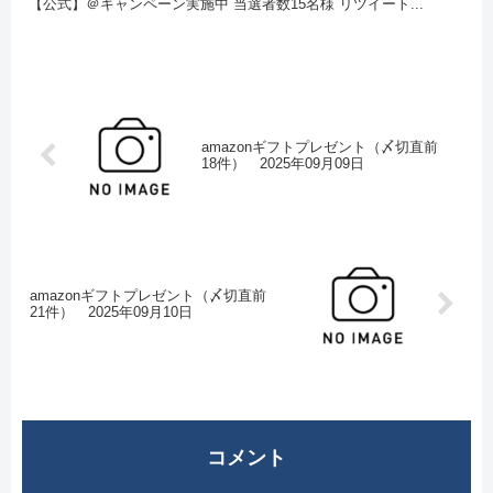
【公式】＠キャンペーン実施中 当選者数15名様 リツイート...
amazonギフトプレゼント（〆切直前
18件） 2025年09月09日
amazonギフトプレゼント（〆切直前
21件） 2025年09月10日
コメント